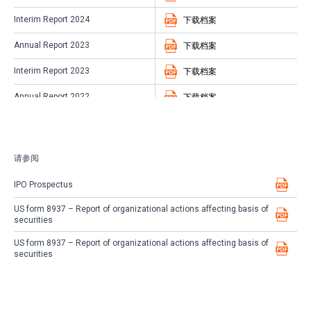
Interim Report 2024
下载档案
Annual Report 2023
下载档案
Interim Report 2023
下载档案
Annual Report 2022
下载档案
Interim Report 2022
下载档案
Annual Report 2021
下载档案
请参阅
INTERIM REPORT 2021
下载档案
IPO Prospectus
ANNUAL REPORT 2020
下载档案
US form 8937 – Report of organizational actions affecting basis of
securities
INTERIM REPORT 2020
下载档案
US form 8937 – Report of organizational actions affecting basis of
Annual Report 2019
下载档案
securities
Interim report 2019
下载档案
Annual report 2018
下载档案