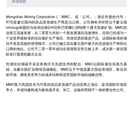
企业信息
Mongolian Mining Corporation (「MMC」 或「公司」；港交所股份代号：
975)是蒙古国内的高品质焦煤生产商及出口商。公司拥有并经营位于蒙古国
Umnugobi盟的乌哈胡达格(UHG)和巴荣娜仁(BN)两个露天焦煤矿场。MMC的
业务正迅速发展，从二零零九年的一个新发展项目迅速增长，目前已经成为一
个达世界级标准的综合煤矿生产项目。凭借优质的煤炭产品、达国际标准的项
目开发及高效的管理模式，公司已确立其在蒙古国中最大的洗选煤生产商和出
口商的地位。公司于二零一零年成功在香港联交所主板上市，成为第一家在国
际发行股票的蒙古企业。
凭借综合煤碳开采业务模式与先进技术的配合，MMC以国际最佳实践为基
础，在蒙古国矿业领域迅速崛起。MMC位于中国及蒙古国边境地区，靠近目
标市场，拥有具竞争力的成本结构和进军国际市场的战略优势。
MMC致力巩固其作为可靠的高品质焦煤产品供应商之地位，提高国际市场竞
争力，并成功建构成为集焦煤开采、加工、运输和营销于一体的整合性公司。